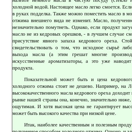
налейте немного масла в чистую посуду (стекло 
холодной водой. Настоящее масло легко смоется. Если
в руках подделка. Также можно поместить масло в м
отжима внешнего вида не изменит. Масло, полученн
незначительно помутнеть. Однако, если продукт загу
масло не из кедровых орешков, - в лучшем случае с
присутствие явного запаха кедрового ореха. Ст
свидетельствовать о том, что исходное сырьё либ
выхода масла (а этим грешат многие производи
искусственные ароматизаторы, а это уже наводи
продукта.
Показательной может быть и цена кедрового
холодного отжима стоит не дешево. Например, на Л
высококачественного масла кедрового ореха доходит 
рынке нашей страны она, конечно, значительно ниже,
ощутимая. И хотя высокая цена не гарантирует высо
может быть высокого качества при низкой цене.
Итак, наиболее качественным и полезным проду
полученное способом холодного отжима. Однако, и з