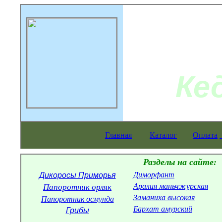
Ке
Главная
Каталог
Оплата
Разделы на сайте:
Диморфант
Дикоросы Приморья
Аралия маньчжурская
Папоротник орляк
Заманиха высокая
Папоротник осмунда
Бархат амурский
Грибы